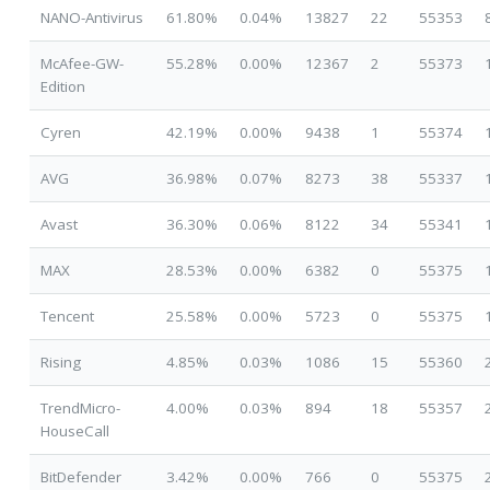
NANO-Antivirus
61.80%
0.04%
13827
22
55353
McAfee-GW-
55.28%
0.00%
12367
2
55373
Edition
Cyren
42.19%
0.00%
9438
1
55374
AVG
36.98%
0.07%
8273
38
55337
Avast
36.30%
0.06%
8122
34
55341
MAX
28.53%
0.00%
6382
0
55375
Tencent
25.58%
0.00%
5723
0
55375
Rising
4.85%
0.03%
1086
15
55360
TrendMicro-
4.00%
0.03%
894
18
55357
HouseCall
BitDefender
3.42%
0.00%
766
0
55375