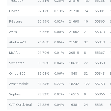
Trustlook
97.51%
0.25%
21816
137
55238
DrWeb
97.17%
0.13%
21738
74
55301
F-Secure
96.99%
0.02%
21698
10
55365
Avira
96.56%
0.00%
21602
2
55373
AhnLab-V3
96.46%
0.06%
21581
32
55343
McAfee
91.70%
0.01%
20515
8
55367
Symantec
83.28%
0.04%
18631
22
55353
Qihoo-360
82.61%
0.06%
18481
32
55343
Avast-Mobile
81.54%
0.22%
18242
122
55253
Sophos
73.82%
0.02%
16515
9
55366
CAT-QuickHeal
73.22%
0.04%
16381
24
55351